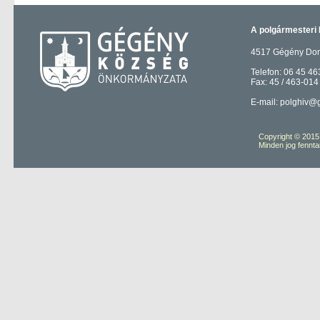
A polgármesteri 
4517 Gégény Domb
Telefon: 06 45 46
Fax: 45 / 463-014
E-mail: polghiv@
Copyright © 201
Minden jog fennta