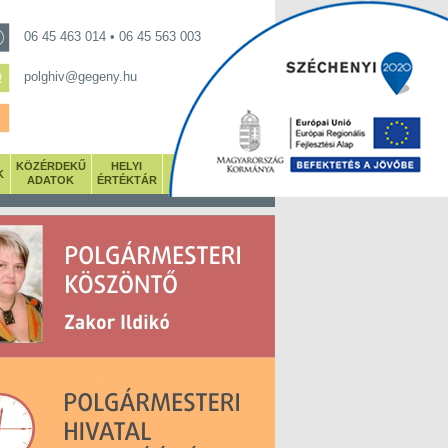
06 45 463 014 • 06 45 563 003
polghiv@gegeny.hu
KÖZÉRDEKŰ
HELYI
K
GALÉRIA
ADATOK
ÉRTÉKTÁR