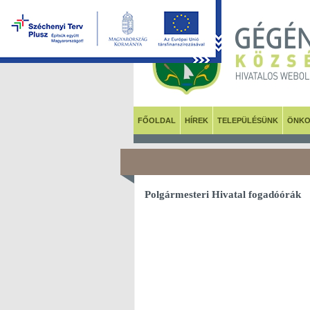
FŐOLDAL
HÍREK
TELEPÜLÉSÜNK
ÖNKO
Polgármesteri Hivatal fogadóórák