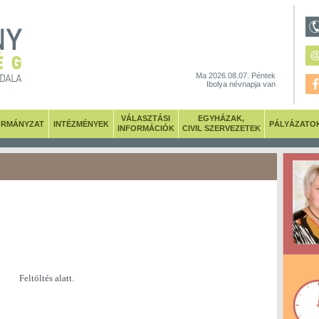
Ma 2026.08.07. Péntek
Ibolya névnapja van
VÁLASZTÁSI
EGYHÁZAK,
RMÁNYZAT
INTÉZMÉNYEK
PÁLYÁZATO
INFORMÁCIÓK
CIVIL SZERVEZETEK
Feltöltés alatt.