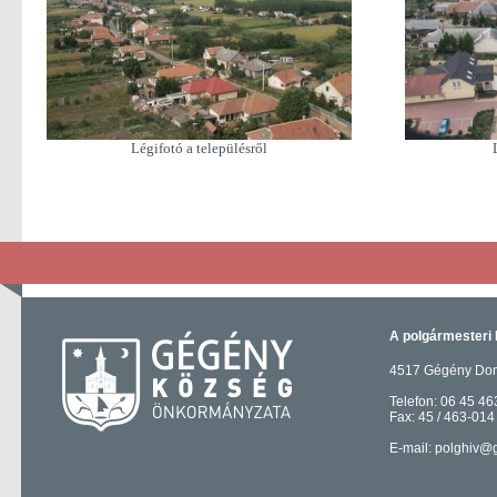
Légifotó a településről
A polgármesteri 
4517 Gégény Domb
Telefon: 06 45 46
Fax: 45 / 463-014
E-mail: polghiv@