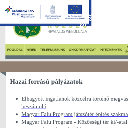
FŐOLDAL
HÍREK
TELEPÜLÉSÜNK
ÖNKORMÁNYZAT
INTÉZMÉNYEK
I
Hazai forrású pályázatok
Elhagyott ingatlanok közcélra történő megvá
beszámoló
Magyar Falu Program játszótér építés szakm
Magyar Falu Program - Közösségi tér ki/-átala