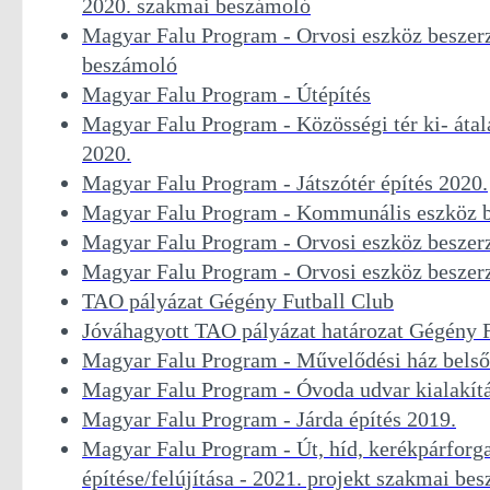
2020. szakmai beszámoló
Magyar Falu Program - Orvosi eszköz beszer
beszámoló
Magyar Falu Program - Útépítés
Magyar Falu Program - Közösségi tér ki- átala
2020.
Magyar Falu Program - Játszótér építés 2020.
Magyar Falu Program - Kommunális eszköz b
Magyar Falu Program - Orvosi eszköz beszer
Magyar Falu Program - Orvosi eszköz beszer
TAO pályázat Gégény Futball Club
Jóváhagyott TAO pályázat határozat Gégény F
Magyar Falu Program - Művelődési ház belső 
Magyar Falu Program - Óvoda udvar kialakít
Magyar Falu Program - Járda építés 2019.
Magyar Falu Program - Út, híd, kerékpárforg
építése/felújítása - 2021. projekt szakmai be