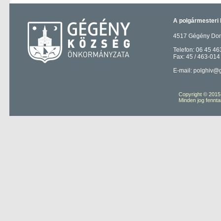
A polgármesteri 
4517 Gégény Domb
Telefon: 06 45 46
Fax: 45 / 463-014
E-mail: polghiv@
Copyright © 201
Minden jog fennta