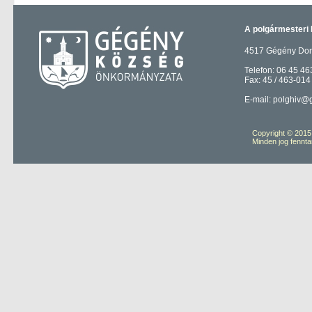
A polgármesteri 
4517 Gégény Domb
Telefon: 06 45 46
Fax: 45 / 463-014
E-mail: polghiv@
Copyright © 201
Minden jog fennta