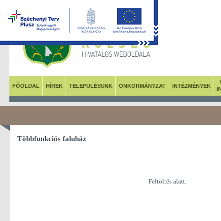
FŐOLDAL
HÍREK
TELEPÜLÉSÜNK
ÖNKORMÁNYZAT
INTÉZMÉNYEK
I
Többfunkciós faluház
Feltöltés alatt.