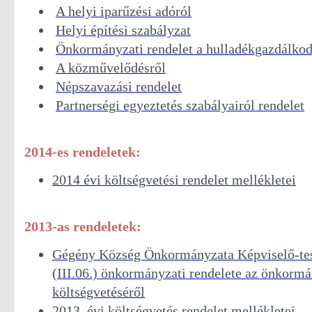
A helyi iparűzési adóról
Helyi építési szabályzat
Önkormányzati rendelet a hulladékgazdálkodá
A közművelődésről
Népszavazási rendelet
Partnerségi egyeztetés szabályairól rendelet
2014-es rendeletek:
2014 évi költségvetési rendelet mellékletei
2013-as rendeletek:
Gégény Község Önkormányzata Képviselő-tes
(III.06.) önkormányzati rendelete az önkormá
költségvetéséről
2013. évi költségvetés rendelet mellékletei