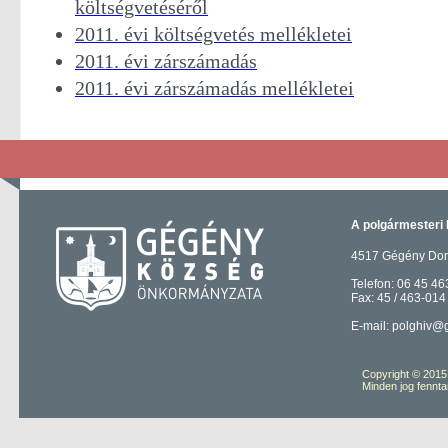
költségvetéséről
2011. évi költségvetés mellékletei
2011. évi zárszámadás
2011. évi zárszámadás mellékletei
A polgármesteri 
4517 Gégény Domb
Telefon: 06 45 46
Fax: 45 / 463-014
E-mail: polghiv@
Copyright © 201
Minden jog fennta