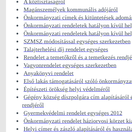
A köztisztaságról
Magánszemélyek kommunális adójáról
Önkormányzati címek és kitüntetések adomá
Önkormányzati rendeletek hatályon kívül hel
Önkormányzati rendeletek hatályon kívül hel
SZMSZ módosítással egységes szerkezetben
Talajterhelési díj rendelet egységes
Rendelet a temetőkről és a temetkezés rendjé
Vagyonrendelet egységes szerkezetben
Anyakönyvi rendelet
Első lakás támogatásáról szóló önkormányzat
Építészeti örökség helyi védelméről
Gégény község díszpolgára cím alapításáról
rendjéről
Gyermekvédelmi rendelet egységes 2012
Önkormányzati rendelet háziorvosi körzet ki
Helyi címer és zászló alapításáról és használ