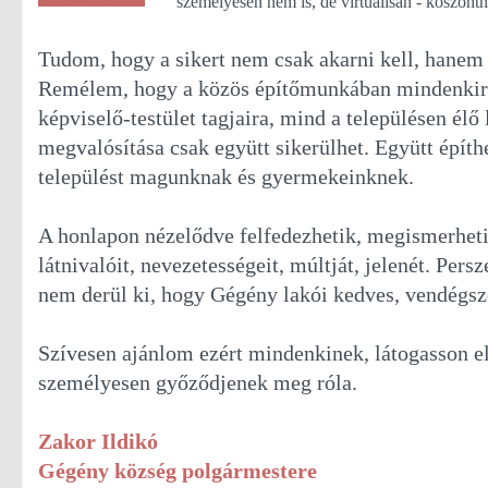
személyesen nem is, de virtuálisan - köszönt
Tudom, hogy a sikert nem csak akarni kell, hanem d
Remélem, hogy a közös építőmunkában mindenkire
képviselő-testület tagjaira, mind a településen élő
megvalósítása csak együtt sikerülhet. Együtt építh
települést magunknak és gyermekeinknek.
A honlapon nézelődve felfedezhetik, megismerheti
látnivalóit, nevezetességeit, múltját, jelenét. Persz
nem derül ki, hogy Gégény lakói kedves, vendégsz
Szívesen ajánlom ezért mindenkinek, látogasson e
személyesen győződjenek meg róla.
Zakor Ildikó
Gégény község polgármestere