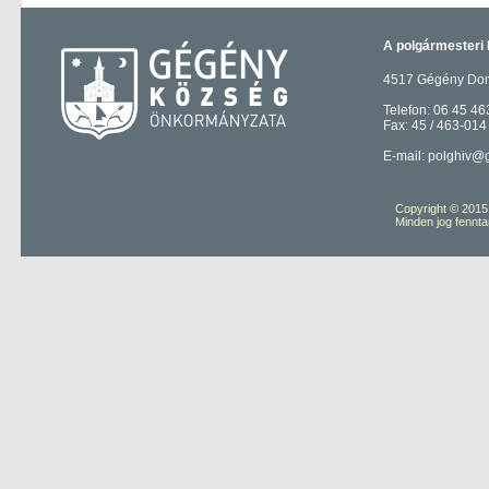
A polgármesteri 
4517 Gégény Domb
Telefon: 06 45 46
Fax: 45 / 463-014
E-mail: polghiv@
Copyright © 201
Minden jog fennta