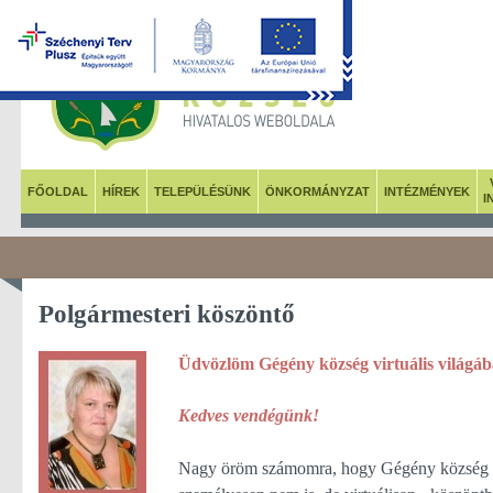
FŐOLDAL
HÍREK
TELEPÜLÉSÜNK
ÖNKORMÁNYZAT
INTÉZMÉNYEK
I
Polgármesteri köszöntő
Üdvözlöm Gégény község virtuális világáb
Kedves vendégünk!
Nagy öröm számomra, hogy Gégény község p