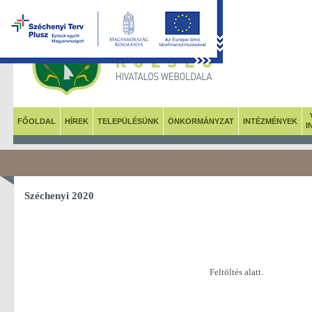
FŐOLDAL
HÍREK
TELEPÜLÉSÜNK
ÖNKORMÁNYZAT
INTÉZMÉNYEK
I
Széchenyi 2020
Feltöltés alatt.