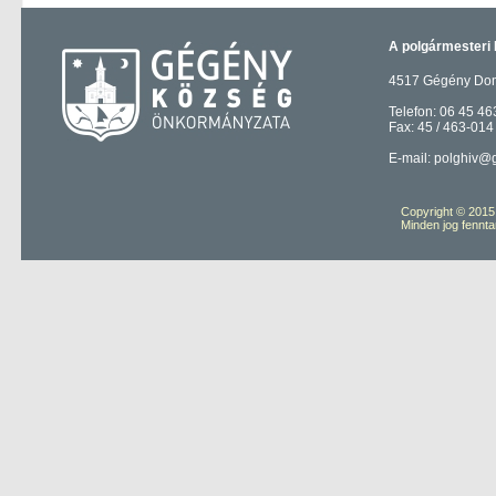
A polgármesteri 
4517 Gégény Domb
Telefon: 06 45 46
Fax: 45 / 463-014
E-mail: polghiv@
Copyright © 201
Minden jog fennta